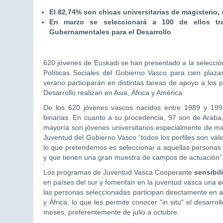
El 82,74% son chicas universitarias de magisterio,
En marzo se seleccionará a 100 de ellos tra
Gubernamentales para el Desarrollo
620 jóvenes de Euskadi se han presentado a la selecci
Políticas Sociales del Gobierno Vasco para cien plaz
verano participarán en distintas tareas de apoyo a lo
Desarrollo realizan en Asia, África y América.
De los 620 jóvenes vascos nacidos entre 1989 y 19
binarias. En cuanto a su procedencia, 97 son de Araba,
mayoría son jóvenes universitarios especialmente de ma
Juventud del Gobierno Vasco “todos los perfiles son váli
lo que pretendemos es seleccionar a aquellas personas 
y que tienen una gran muestra de campos de actuación”
Los programas de Juventud Vasca Cooperante
sensibil
en países del sur y fomentan en la juventud vasca una
c
las personas seleccionadas participan directamente en a
y África, lo que les permite conocer "in situ" el desarr
meses, preferentemente de julio a octubre.