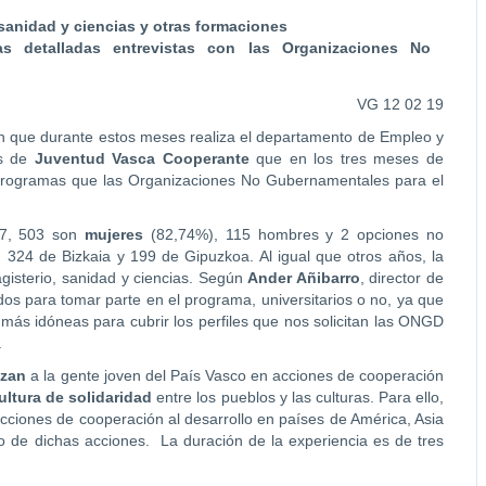
 sanidad y ciencias y otras formaciones
s detalladas entrevistas con las Organizaciones No
VG 12 02 19
ón que durante estos meses realiza el departamento de Empleo y
as de
Juventud Vasca Cooperante
que en los tres meses de
s programas que las Organizaciones No Gubernamentales para el
97, 503 son
mujeres
(82,74%), 115 hombres y 2 opciones no
 324 de Bizkaia y 199 de Gipuzkoa. Al igual que otros años, la
gisterio, sanidad y ciencias. Según
Ander Añibarro
, director de
dos para tomar parte en el programa, universitarios o no, ya que
más idóneas para cubrir los perfiles que nos solicitan las ONGD
.
izan
a la gente joven del País Vasco en acciones de cooperación
ultura de solidaridad
entre los pueblos y las culturas. Para ello,
cciones de cooperación al desarrollo en países de América, Asia
ollo de dichas acciones. La duración de la experiencia es de tres