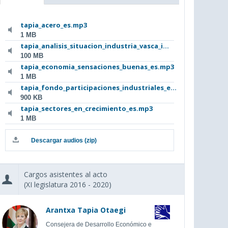
tapia_acero_es.mp3
1 MB
tapia_analisis_situacion_industria_vasca_i...
100 MB
tapia_economia_sensaciones_buenas_es.mp3
1 MB
tapia_fondo_participaciones_industriales_e...
900 KB
tapia_sectores_en_crecimiento_es.mp3
1 MB
Descargar audios (zip)
Cargos asistentes al acto
(XI legislatura 2016 - 2020)
Arantxa Tapia Otaegi
Consejera de Desarrollo Económico e