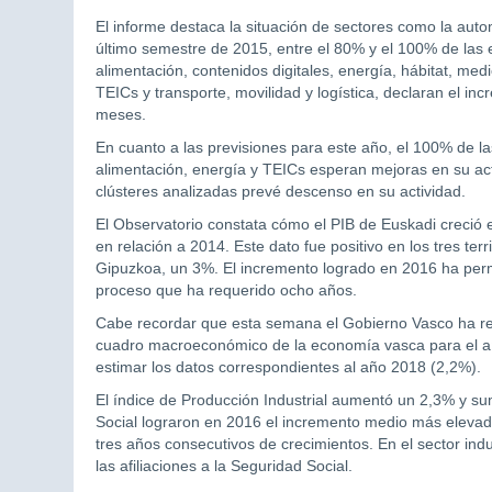
El informe destaca la situación de sectores como la autom
último semestre de 2015, entre el 80% y el 100% de las
alimentación, contenidos digitales, energía, hábitat, me
TEICs y transporte, movilidad y logística, declaran el in
meses.
En cuanto a las previsiones para este año, el 100% de l
alimentación, energía y TEICs esperan mejoras en su act
clústeres analizadas prevé descenso en su actividad.
El Observatorio constata cómo el PIB de Euskadi creció
en relación a 2014. Este dato fue positivo en los tres ter
Gipuzkoa, un 3%. El incremento logrado en 2016 ha permiti
proceso que ha requerido ocho años.
Cabe recordar que esta semana el Gobierno Vasco ha revi
cuadro macroeconómico de la economía vasca para el año
estimar los datos correspondientes al año 2018 (2,2%).
El índice de Producción Industrial aumentó un 2,3% y sum
Social lograron en 2016 el incremento medio más elevad
tres años consecutivos de crecimientos. En el sector indu
las afiliaciones a la Seguridad Social.