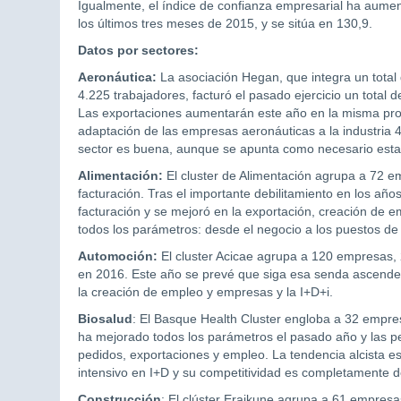
Igualmente, el índice de confianza empresarial ha aumen
los últimos tres meses de 2015, y se sitúa en 130,9.
Datos por sectores:
Aeronáutica:
La asociación Hegan, que integra un tota
4.225 trabajadores, facturó el pasado ejercicio un total
Las exportaciones aumentarán este año en la misma prop
adaptación de las empresas aeronáuticas a la industria 4
sector es buena, aunque se apunta como necesario estar
Alimentación:
El cluster de Alimentación agrupa a 72 e
facturación. Tras el importante debilitamiento en los año
facturación y se mejoró en la exportación, creación de 
todos los parámetros: desde el negocio a los puestos de 
Automoción:
El cluster Acicae agrupa a 120 empresas,
en 2016. Este año se prevé que siga esa senda ascendent
la creación de empleo y empresas y la I+D+i.
Biosalud
: El Basque Health Cluster engloba a 32 empre
ha mejorado todos los parámetros el pasado año y las p
pedidos, exportaciones y empleo. La tendencia alcista 
intensivo en I+D y su competitividad es completamente d
Construcción
: El clúster Eraikune agrupa a 61 empres