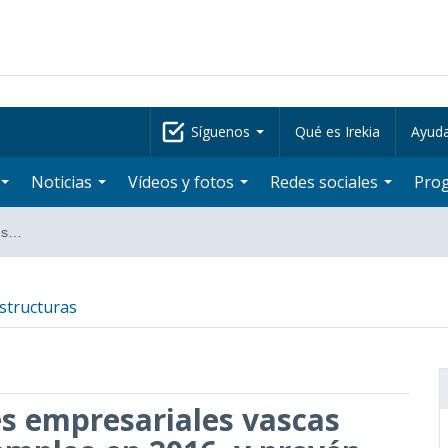
Síguenos
Qué es Irekia
Ayud
Noticias
Vídeos y fotos
Redes sociales
Pro
les…
structuras
es empresariales vascas