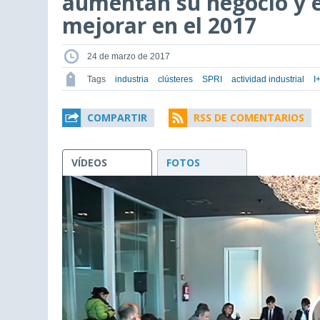
aumentan su negocio y e
mejorar en el 2017
24 de marzo de 2017
Tags
industria
clústeres
SPRI
actividad industrial
I
COMPARTIR
RSS DE COMENTARIOS
VÍDEOS
FOTOS
This
is
a
modal
window.