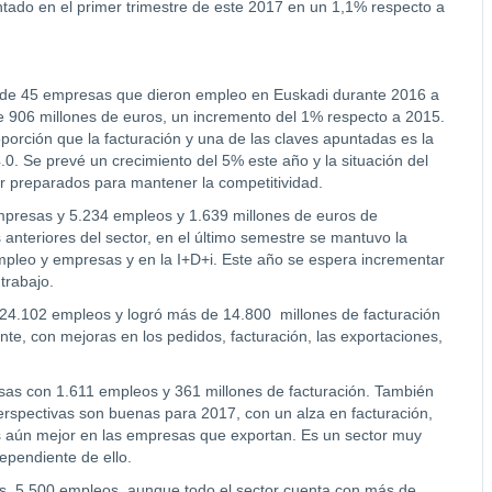
tado en el primer trimestre de este 2017 en un 1,1% respecto a
l de 45 empresas que dieron empleo en Euskadi durante 2016 a
 de 906 millones de euros, un incremento del 1% respecto a 2015.
orción que la facturación y una de las claves apuntadas es la
.0. Se prevé un crecimiento del 5% este año y la situación del
 preparados para mantener la competitividad.
mpresas y 5.234 empleos y 1.639 millones de euros de
s anteriores del sector, en el último semestre se mantuvo la
empleo y empresas y en la I+D+i. Este año se espera incrementar
trabajo.
 24.102 empleos y logró más de 14.800 millones de facturación
e, con mejoras en los pedidos, facturación, las exportaciones,
sas con 1.611 empleos y 361 millones de facturación. También
erspectivas son buenas para 2017, con un alza en facturación,
es aún mejor en las empresas que exportan. Es un sector muy
ependiente de ello.
as, 5.500 empleos, aunque todo el sector cuenta con más de