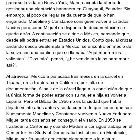
ganarse la vida en Nueva York, Marina acepta la oferta de
gestionar una plantación bananera en Guayaquil, Ecuador. Sin
embargo, al poco de llegar se da cuenta de que lo han
engañado. Madeline y Constance consiguen volver a Estados
Unidos pero como Miguel no disponía de documentación se
queda atrás. A continuación se dirige a México, pensando que
desde allí podrá entrar en Estados Unidos. Contó que, al cruzar
andando desde Guatemala a México, se encontró en medio de
la selva con una cantina que se llamaba “Aquí mueren los
valientes”. “Dios mío”, pensó, “¿he venido tan lejos para morir
así?”.
Al atravesar México a pie acaba tres meses en la cárcel en
Tijuana, en la frontera con California, por falta de
documentación. Al salir de la cárcel llega a la conclusión de que
la única forma de poder estar con su mujer e hija es volver a
España. Pero el Bilbao de 1956 no es la ciudad que había
dejado veinte años antes y se da cuenta de que tienen que salir.
Nuevamente Madeline y Constance vuelven a Nueva York pero
Miguel tarda dos años en conseguir el visado. En 1958 se
trasladan a California y cuando Madeline consigue trabajo en el
Center for the Study of Democratic Institutions, en Montecito,
Miguel por fin puede dedicarse plenamente a la pintura.