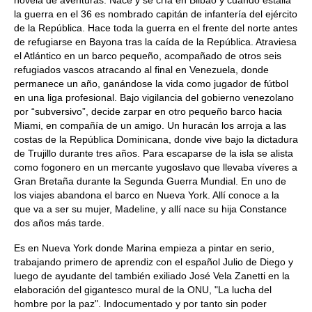
novela de aventuras. Nace y se cría en Bilbao y cuando estalla
la guerra en el 36 es nombrado capitán de infantería del ejército
de la República. Hace toda la guerra en el frente del norte antes
de refugiarse en Bayona tras la caída de la República. Atraviesa
el Atlántico en un barco pequeño, acompañado de otros seis
refugiados vascos atracando al final en Venezuela, donde
permanece un año, ganándose la vida como jugador de fútbol
en una liga profesional. Bajo vigilancia del gobierno venezolano
por “subversivo”, decide zarpar en otro pequeño barco hacia
Miami, en compañía de un amigo. Un huracán los arroja a las
costas de la República Dominicana, donde vive bajo la dictadura
de Trujillo durante tres años. Para escaparse de la isla se alista
como fogonero en un mercante yugoslavo que llevaba víveres a
Gran Bretaña durante la Segunda Guerra Mundial. En uno de
los viajes abandona el barco en Nueva York. Allí conoce a la
que va a ser su mujer, Madeline, y allí nace su hija Constance
dos años más tarde.
Es en Nueva York donde Marina empieza a pintar en serio,
trabajando primero de aprendiz con el español Julio de Diego y
luego de ayudante del también exiliado José Vela Zanetti en la
elaboración del gigantesco mural de la ONU, "La lucha del
hombre por la paz". Indocumentado y por tanto sin poder