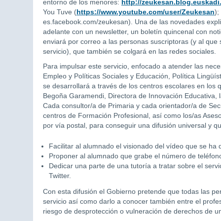
entorno de los menores:
http://zeukesan.blog.euskadi
You Tuve (
https://www.youtube.com/user/Zeukesan
);
es.facebook.com/zeukesan). Una de las novedades explic
adelante con un newsletter, un boletín quincenal con noti
enviará por correo a las personas suscriptoras (y al que 
servicio), que también se colgará en las redes sociales.
Para impulsar este servicio, enfocado a atender las nece
Empleo y Políticas Sociales y Educación, Política Lingüí
se desarrollará a través de los centros escolares en lo
Begoña Garamendi, Directora de Innovación Educativa, la
Cada consultor/a de Primaria y cada orientador/a de Sec
centros de Formación Profesional, así como los/as Ases
por vía postal, para conseguir una difusión universal y 
Facilitar al alumnado el visionado del vídeo que se ha 
Proponer al alumnado que grabe el número de teléfono
Dedicar una parte de una tutoría a tratar sobre el serv
Twitter.
Con esta difusión el Gobierno pretende que todas las p
servicio así como darlo a conocer también entre el profe
riesgo de desprotección o vulneración de derechos de 