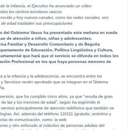
de la Infancia, el Ejecutivo ha anunciado un vídeo
todos los centros escolares vascos
 crecido y hoy nuevos canales, como las redes sociales, son
s de edad trasladen sus preocupaciones
es del Gobierno Vasco ha presentado esta mañana en rueda
an de atención a niños, niñas y adolescentes.
ica Familiar y Desarrollo Comunitario y de Begoña
partamento de Educación, Política Lingüística y Cultura,
artamental que hará que el servicio se difunda en todos los
mación Profesional en los que haya personas menores de
a a la infancia y la adolescencia, se encuentra entre los
 y Servicios recién aprobado que se integran en el Sistema
ña.
ervicio, que ha cumplido cinco años, ya que “resulta de gran
s de las y los menores de edad”, según ha esgrimido el
 servicio principalmente de atención telefónica que también se
logías. Así, además del teléfono 116111 (gratuito, anónimo y
as vías de comunicación, como: la web
ores y otro enfocado al colectivo de personas adultas del