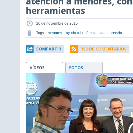
atención a menores, co
herramientas
20 de noviembre de 2015
Tags
menores
ayuda a la infancia
adolescencia
COMPARTIR
RSS DE COMENTARIOS
VÍDEOS
FOTOS
This
is
a
modal
window.