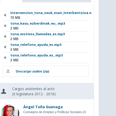
intervencion_tona_zeuk_esan_interbentzioa.mp3
70 MB
tona_kasu_ezberdinak_eu_.mp3
2 MB
tona_motivos_llamadas_es.mp3
2 MB
tona_telefono_ayuda_es.mp3
2 MB
tona_telefono_ayuda_es_.mp3
2 MB
Descargar audios (zip)
Cargos asistentes al acto
(X legislatura 2012 - 2016)
Ángel Toña Guenaga
Consejero de Empleo y Políticas Sociales (X