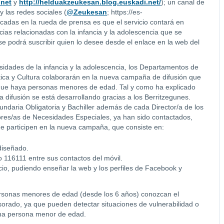
.net
y
http://helduakzeukesan.blog.euskadi.net/
); un canal de
 y las redes sociales (
@Zeukesan
; https://es-
adas en la rueda de prensa es que el servicio contará en
cias relacionadas con la infancia y la adolescencia que se
se podrá suscribir quien lo desee desde el enlace en la web del
sidades de la infancia y la adolescencia, los Departamentos de
stica y Cultura colaborarán en la nueva campaña de difusión que
s que haya personas menores de edad. Tal y como ha explicado
 difusión se está desarrollando gracias a los Berritzegunes.
undaria Obligatoria y Bachiller además de cada Director/a de los
ores/as de Necesidades Especiales, ya han sido contactados,
que participen en la nueva campaña, que consiste en:
diseñado.
 116111 entre sus contactos del móvil.
icio, pudiendo enseñar la web y los perfiles de Facebook y
ersonas menores de edad (desde los 6 años) conozcan el
sorado, ya que pueden detectar situaciones de vulnerabilidad o
una persona menor de edad.