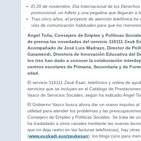
El 20 de noviembre, Día Internacional de los Derechos 
promocional, un folleto y una pegatina que llegarán a 
Tras cinco años, el proyecto de atención telefónica ha
vías de comunicación habituales para que los menore
Ángel Toña, Consejero de Empleo y Políticas Social
de prensa las novedades del servicio 116111 Zeuk Es
Acompañado de José Luis Madrazo, Director de Polít
Garamendi, Directora de Innovación Educativa del De
los tres han dado a conocer la colaboración interdep
centros escolares de Primaria, Secundaria y de For
edad.
El servicio 116111 Zeuk Esan, telefónico y online de ayud
servicios que se incluyen en el Catálogo de Prestaciones
Vasco de Servicios Sociales, según ha indicado Ángel To
El Gobierno Vasco busca ahora dar un nuevo impulso al s
utilidad para atender los problemas y las preocupacione
Consejero de Empleo y Políticas Sociales. Se trata de un
ha trasladado a otros canales mediante las nuevas tecno
que no deja rastro en las facturas telefónicas), hay otr
(
www.euskadi.eus/zeukesan
); los blogs (uno para men