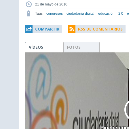
21 de mayo de 2010
Tags
congresos
ciudadanía digital
educación
2.0
e
COMPARTIR
RSS DE COMENTARIOS
VÍDEOS
FOTOS
This
is
a
modal
window.