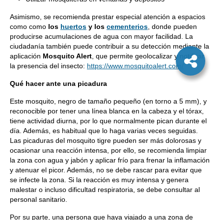
Asimismo, se recomienda prestar especial atención a espacios
como como
los
huertos
y los
cementerios
, donde pueden
producirse acumulaciones de agua con mayor facilidad. La
ciudadanía también puede contribuir a su detección mediante la
aplicación
Mosquito Alert
, que permite geolocalizar y notificar
la presencia del insecto:
https://www.mosquitoalert.com/
Qué hacer ante una picadura
Este mosquito, negro de tamaño pequeño (en torno a 5 mm), y
reconocible por tener una línea blanca en la cabeza y el tórax,
tiene actividad diurna, por lo que normalmente pican durante el
día. Además, es habitual que lo haga varias veces seguidas.
Las picaduras del mosquito tigre pueden ser más dolorosas y
ocasionar una reacción intensa, por ello, se recomienda limpiar
la zona con agua y jabón y aplicar frío para frenar la inflamación
y atenuar el picor. Además, no se debe rascar para evitar que
se infecte la zona. Si la reacción es muy intensa y genera
malestar o incluso dificultad respiratoria, se debe consultar al
personal sanitario.
Por su parte, una persona que haya viajado a una zona de