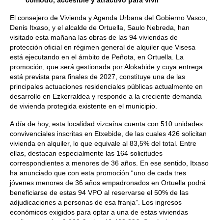
cómodo, accesible y atractivo para vivir"
El consejero de Vivienda y Agenda Urbana del Gobierno Vasco,
Denis Itxaso, y el alcalde de Ortuella, Saulo Nebreda, han
visitado esta mañana las obras de las 94 viviendas de
protección oficial en régimen general de alquiler que Visesa
está ejecutando en el ámbito de Peñota, en Ortuella. La
promoción, que será gestionada por Alokabide y cuya entrega
está prevista para finales de 2027, constituye una de las
principales actuaciones residenciales públicas actualmente en
desarrollo en Ezkerraldea y responde a la creciente demanda
de vivienda protegida existente en el municipio.
A día de hoy, esta localidad vizcaína cuenta con 510 unidades
convivenciales inscritas en Etxebide, de las cuales 426 solicitan
vivienda en alquiler, lo que equivale al 83,5% del total. Entre
ellas, destacan especialmente las 164 solicitudes
correspondientes a menores de 36 años. En ese sentido, Itxaso
ha anunciado que con esta promoción “uno de cada tres
jóvenes menores de 36 años empadronados en Ortuella podrá
beneficiarse de estas 94 VPO al reservarse el 50% de las
adjudicaciones a personas de esa franja”. Los ingresos
económicos exigidos para optar a una de estas viviendas