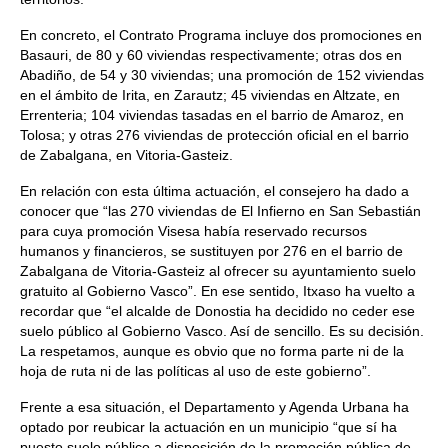
En concreto, el Contrato Programa incluye dos promociones en
Basauri, de 80 y 60 viviendas respectivamente; otras dos en
Abadiño, de 54 y 30 viviendas; una promoción de 152 viviendas
en el ámbito de Irita, en Zarautz; 45 viviendas en Altzate, en
Errenteria; 104 viviendas tasadas en el barrio de Amaroz, en
Tolosa; y otras 276 viviendas de protección oficial en el barrio
de Zabalgana, en Vitoria-Gasteiz.
En relación con esta última actuación, el consejero ha dado a
conocer que “las 270 viviendas de El Infierno en San Sebastián
para cuya promoción Visesa había reservado recursos
humanos y financieros, se sustituyen por 276 en el barrio de
Zabalgana de Vitoria-Gasteiz al ofrecer su ayuntamiento suelo
gratuito al Gobierno Vasco”. En ese sentido, Itxaso ha vuelto a
recordar que “el alcalde de Donostia ha decidido no ceder ese
suelo público al Gobierno Vasco. Así de sencillo. Es su decisión.
La respetamos, aunque es obvio que no forma parte ni de la
hoja de ruta ni de las políticas al uso de este gobierno”.
Frente a esa situación, el Departamento y Agenda Urbana ha
optado por reubicar la actuación en un municipio “que sí ha
puesto suelo público a disposición de la promoción pública de