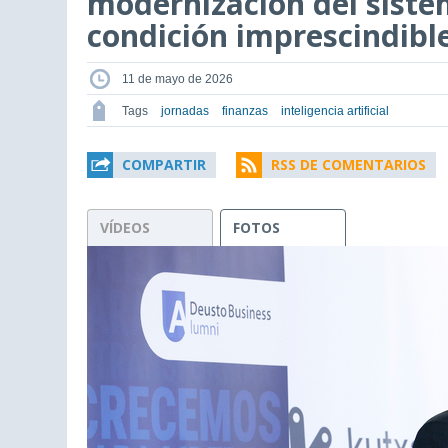
modernización del siste
condición imprescindibl
11 de mayo de 2026
Tags
jornadas
finanzas
inteligencia artificial
COMPARTIR
RSS DE COMENTARIOS
VÍDEOS
FOTOS