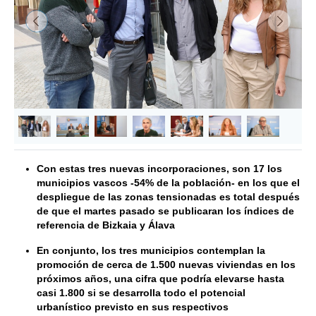
&lsaquo; Anterior
Siguie
Con estas tres nuevas incorporaciones, son 17 los
municipios vascos -54% de la población- en los que el
despliegue de las zonas tensionadas es total después
de que el martes pasado se publicaran los índices de
referencia de Bizkaia y Álava
En conjunto, los tres municipios contemplan la
promoción de cerca de 1.500 nuevas viviendas en los
próximos años, una cifra que podría elevarse hasta
casi 1.800 si se desarrolla todo el potencial
urbanístico previsto en sus respectivos