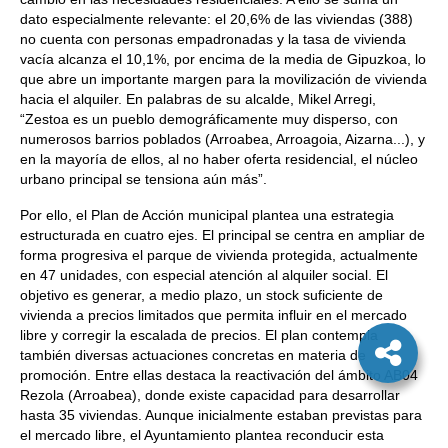
dato especialmente relevante: el 20,6% de las viviendas (388)
no cuenta con personas empadronadas y la tasa de vivienda
vacía alcanza el 10,1%, por encima de la media de Gipuzkoa, lo
que abre un importante margen para la movilización de vivienda
hacia el alquiler. En palabras de su alcalde, Mikel Arregi,
“Zestoa es un pueblo demográficamente muy disperso, con
numerosos barrios poblados (Arroabea, Arroagoia, Aizarna...), y
en la mayoría de ellos, al no haber oferta residencial, el núcleo
urbano principal se tensiona aún más”.
Por ello, el Plan de Acción municipal plantea una estrategia
estructurada en cuatro ejes. El principal se centra en ampliar de
forma progresiva el parque de vivienda protegida, actualmente
en 47 unidades, con especial atención al alquiler social. El
objetivo es generar, a medio plazo, un stock suficiente de
vivienda a precios limitados que permita influir en el mercado
libre y corregir la escalada de precios. El plan contempla
también diversas actuaciones concretas en materia de
promoción. Entre ellas destaca la reactivación del ámbito AB04
Rezola (Arroabea), donde existe capacidad para desarrollar
hasta 35 viviendas. Aunque inicialmente estaban previstas para
el mercado libre, el Ayuntamiento plantea reconducir esta