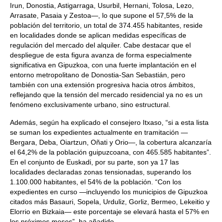
Irun, Donostia, Astigarraga, Usurbil, Hernani, Tolosa, Lezo,
Arrasate, Pasaia y Zestoa—, lo que supone el 57,5% de la
población del territorio, un total de 374.455 habitantes, reside
en localidades donde se aplican medidas específicas de
regulación del mercado del alquiler. Cabe destacar que el
despliegue de esta figura avanza de forma especialmente
significativa en Gipuzkoa, con una fuerte implantación en el
entorno metropolitano de Donostia-San Sebastián, pero
también con una extensión progresiva hacia otros ámbitos,
reflejando que la tensión del mercado residencial ya no es un
fenómeno exclusivamente urbano, sino estructural.
Además, según ha explicado el consejero Itxaso, “si a esta lista
se suman los expedientes actualmente en tramitación —
Bergara, Deba, Oiartzun, Oñati y Orio—, la cobertura alcanzaría
el 64,2% de la población guipuzcoana, con 465.585 habitantes”.
En el conjunto de Euskadi, por su parte, son ya 17 las
localidades declaradas zonas tensionadas, superando los
1.100.000 habitantes, el 54% de la población. “Con los
expedientes en curso —incluyendo los municipios de Gipuzkoa
citados más Basauri, Sopela, Urduliz, Gorliz, Bermeo, Lekeitio y
Elorrio en Bizkaia— este porcentaje se elevará hasta el 57% en
los próximos meses”, ha añadido.