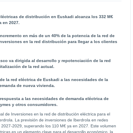
eléctricas de distribución en Euskadi alcanza los 332 M€
a en 2027.
incremento en más de un 40% de la potencia de la red de
versiones en la red distribución para llegar a los clientes
co va dirigida al desarrollo y repotenciación de la red
talización de la red actual.
de la red eléctrica de Euskadi a las necesidades de la
a demanda de nueva vivienda.
r respuesta a las necesidades de demanda eléctrica de
pymes y otros consumidores.
de Inversiones en la red de distribución eléctrica para el
berdrola. La previsión de inversiones de Iberdrola en redes
do 2027-2029, superando los 110 M€ ya en 2027. Este volumen
ctricas es un elemento clave para el desarrollo económico, la