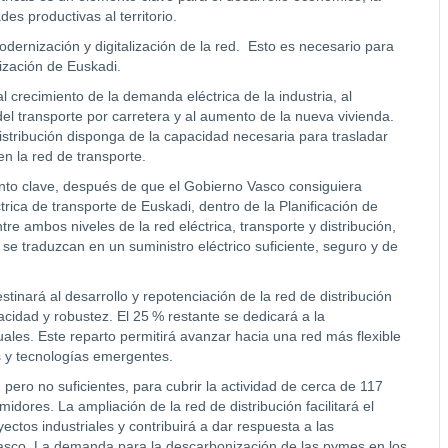
des productivas al territorio.
odernización y digitalización de la red. Esto es necesario para
ización de Euskadi.
 crecimiento de la demanda eléctrica de la industria, al
del transporte por carretera y al aumento de la nueva vivienda.
distribución disponga de la capacidad necesaria para trasladar
en la red de transporte.
to clave, después de que el Gobierno Vasco consiguiera
rica de transporte de Euskadi, dentro de la Planificación de
e ambos niveles de la red eléctrica, transporte y distribución,
se traduzcan en un suministro eléctrico suficiente, seguro y de
estinará al desarrollo y repotenciación de la red de distribución
cidad y robustez. El 25 % restante se dedicará a la
tuales. Este reparto permitirá avanzar hacia una red más flexible
 y tecnologías emergentes.
pero no suficientes, para cubrir la actividad de cerca de 117
dores. La ampliación de la red de distribución facilitará el
ectos industriales y contribuirá a dar respuesta a las
vasco. La demanda para la descarbonización de las pymes en los