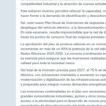
competitividad industrial y la atracción de nuevas activida
Este esfuerzo inversor permitirá reforzar la capacidad, m
hacer frente a la demanda de electrificación y descarbon
Así, este nuevo Plan Anual de Inversiones da respuesta al
despliegue del vehículo eléctrico, a la descarbonización 
En este escenario, resulta imprescindible que la red de 
hasta los puntos de consumo final las mejoras previstas 
La aprobación del plan se produce además en un momen
incrementar en más de un 40% la potencia de la red eléct
Redes Eléctricas 2025-2030. La correcta coordinación entr
es esencial para asegurar que las inversiones realizadas 
calidad para toda la sociedad vasca.
Del total de la inversión prevista para 2027, el 75 % se d
eléctrica, con actuaciones orientadas a aumentar su capa
modernización y digitalización de las infraestructuras ac
y preparada para integrar nuevas demandas energéticas
Las inversiones contempladas en el plan son necesarias, 
grandes consumidoras industriales, pymes y otros consumi
acceso a la electricidad para el desarrollo de nuevos proy
necesidades de descarbonización del tejido productivo 