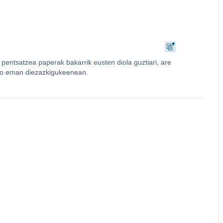
pentsatzea paperak bakarrik eusten diola guztiari, are
asko eman diezazkigukeenean.