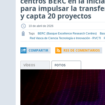
centros BERC en la inici
para impulsar la transfe
y capta 20 proyectos
10 de abril de 2026
Tags
BERC (Basque Excellence Research Centres)
Bas
Red Vasca de Ciencia Tecnología e Innovación - RVCTI
COMPARTIR
RSS DE COMENTARIOS
VÍDEOS
FOTOS