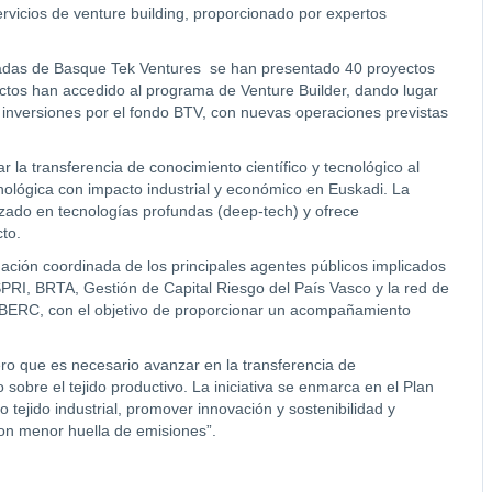
rvicios de venture building, proporcionado por expertos
izadas de Basque Tek Ventures se han presentado 40 proyectos
ectos han accedido al programa de Venture Builder, dando lugar
0 inversiones por el fondo BTV, con nuevas operaciones previstas
r la transferencia de conocimiento científico y tecnológico al
lógica con impacto industrial y económico en Euskadi. La
izado en tecnologías profundas (deep-tech) y ofrece
to.
ción coordinada de los principales agentes públicos implicados
 SPRI, BRTA, Gestión de Capital Riesgo del País Vasco y la red de
 BERC, con el objetivo de proporcionar un acompañamiento
ero que es necesario avanzar en la transferencia de
obre el tejido productivo. La iniciativa se enmarca en el Plan
 tejido industrial, promover innovación y sostenibilidad y
con menor huella de emisiones”.