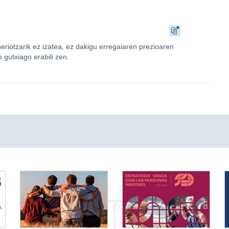
 heriotzarik ez izatea, ez dakigu erregaiaren prezioaren
o gutxiago erabili zen.