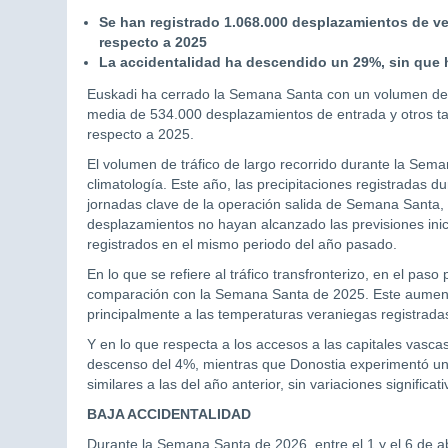
Se han registrado 1.068.000 desplazamientos de v
respecto a 2025
La accidentalidad ha descendido un 29%, sin que 
Euskadi ha cerrado la Semana Santa con un volumen de trá
media de 534.000 desplazamientos de entrada y otros ta
respecto a 2025.
El volumen de tráfico de largo recorrido durante la Sema
climatología. Este año, las precipitaciones registradas du
jornadas clave de la operación salida de Semana Santa, 
desplazamientos no hayan alcanzado las previsiones inic
registrados en el mismo periodo del año pasado.
En lo que se refiere al tráfico transfronterizo, en el pas
comparación con la Semana Santa de 2025. Este aumento,
principalmente a las temperaturas veraniegas registradas
Y en lo que respecta a los accesos a las capitales vasca
descenso del 4%, mientras que Donostia experimentó un 
similares a las del año anterior, sin variaciones significati
BAJA ACCIDENTALIDAD
Durante la Semana Santa de 2026, entre el 1 y el 6 de abr