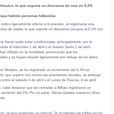
ehículos, lo que supone un descenso de casi un 0,2%
haya habido personas fallecidas
fico ligeramente inferior a lo previsto, al registrarse una
ntos de salida, lo que supone un descenso cercano al 0,2% con
na Santa suele estar condicionada, principalmente, por la
rante el miércoles 1 de abril y el Jueves Santo 2 de abril,
han influido en la movilidad, provocando que los
iales y se hayan situado ligeramente por debajo de los datos
o por Biriatou, se ha registrado un incremento del 6,4% en
 que supera con creces las previsiones iniciales, se atribuye
 entre el sábado 4 de abril y el Lunes de Pascua, 6 de abril.
s, cabe destacar que las entradas a Bilbao registraron un
aumento del 2%. Por su parte, Vitoria-Gasteiz mantuvo cifras
vas.
il, se han registrado un total de 78 accidentes de tráfico en las