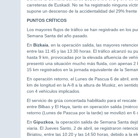
carreteras de Euskadi. No se ha registrado ninguna víct
supone un descenso de la accidentalidad del 29% frente a
PUNTOS CRÍTICOS
Los mayores flujos de tráfico se han registrado en los pu
Semana Santa del año pasado.
En
Bizkaia
, en la operación salida, las mayores retencio
entre las 11:45 y las 13:30 horas. El tráfico alcanzó su
hasta 9 km, provocadas por la elevada afluencia de vehíc
presentó una situación mucho más fluida, con apenas 2 
15 km registrados en la jornada equivalente de la Seman
En operación retorno, el Lunes de Pascua 6 de abril, ent
km de longitud en la A-8 a la altura de Muskiz, en sent
con 4 vehículos implicados.
El servicio de grúa concertada habilitado para el rescat
entre Bilbao y El Haya, tanto en operación salida (miér
retorno (Lunes de Pascua por la tarde) se movilizó en 6 
En
Gipuzkoa
, la operación salida de Semana Santa dejó 
viaria. El Jueves Santo, 2 de abril, se registraron retenc
Biriatou, entre las 10:20 y las 14:50 horas, debido a la