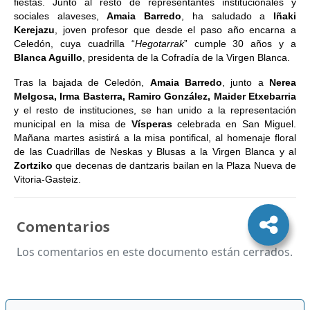
fiestas. Junto al resto de representantes institucionales y
sociales alaveses,
Amaia Barredo
, ha saludado a
Iñaki
Kerejazu
, joven profesor que desde el paso año encarna a
Celedón, cuya cuadrilla “
Hegotarrak
” cumple 30 años y a
Blanca Aguillo
, presidenta de la Cofradía de la Virgen Blanca.
Tras la bajada de Celedón,
Amaia Barredo
, junto a
Nerea
Melgosa, Irma Basterra, Ramiro González, Maider Etxebarria
y el resto de instituciones, se han unido a la representación
municipal en la misa de
Vísperas
celebrada en San Miguel.
Mañana martes asistirá a la misa pontifical, al homenaje floral
de las Cuadrillas de Neskas y Blusas a la Virgen Blanca y al
Zortziko
que decenas de dantzaris bailan en la Plaza Nueva de
Vitoria-Gasteiz.
Comentarios
Los comentarios en este documento están cerrados.