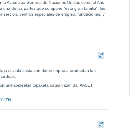
or la Asamblea General de Naciones Unidas como el Año
 una de las partes que compone “esta gran familia”: las
 inserción, centros especiales de empleo, fundaciones, y
tizia soziala sustatzen duten enpresa ereduetan lan
riordeak.
komunikabideekin topaketa batean izan da, #ASETT
7Y1Zid