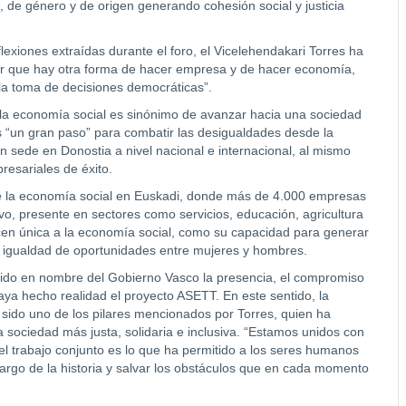
, de género y de origen generando cohesión social y justicia
flexiones extraídas durante el foro, el Vicelehendakari Torres ha
r que hay otra forma de hacer empresa y de hacer economía,
y la toma de decisiones democráticas”.
r la economía social es sinónimo de avanzar hacia una sociedad
s “un gran paso” para combatir las desigualdades desde la
on sede en Donostia a nivel nacional e internacional, al mismo
resariales de éxito.
de la economía social en Euskadi, donde más de 4.000 empresas
vo, presente en sectores como servicios, educación, agricultura
acen única a la economía social, como su capacidad para generar
la igualdad de oportunidades entre mujeres y hombres.
ido en nombre del Gobierno Vasco la presencia, el compromiso
haya hecho realidad el proyecto ASETT. En este sentido, la
a sido uno de los pilares mencionados por Torres, quien ha
 sociedad más justa, solidaria e inclusiva. “Estamos unidos con
el trabajo conjunto es lo que ha permitido a los seres humanos
largo de la historia y salvar los obstáculos que en cada momento