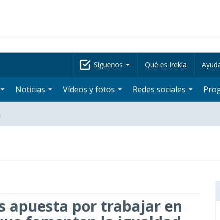
Síguenos
Qué es Irekia
Ayud
Noticias
Vídeos y fotos
Redes sociales
Pro
…
s apuesta por trabajar en