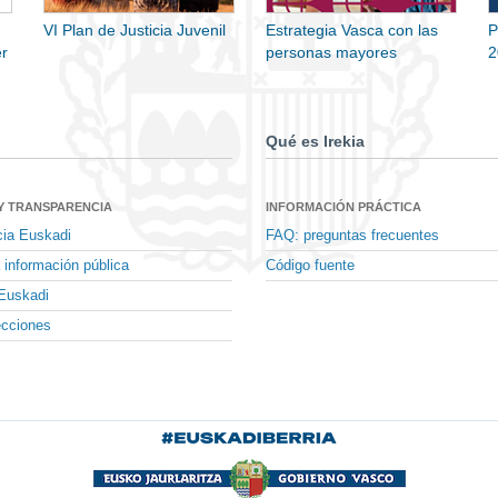
VI Plan de Justicia Juvenil
Estrategia Vasca con las
P
r
personas mayores
2
Qué es Irekia
Y TRANSPARENCIA
INFORMACIÓN PRÁCTICA
cia Euskadi
FAQ: preguntas frecuentes
 información pública
Código fuente
Euskadi
ecciones