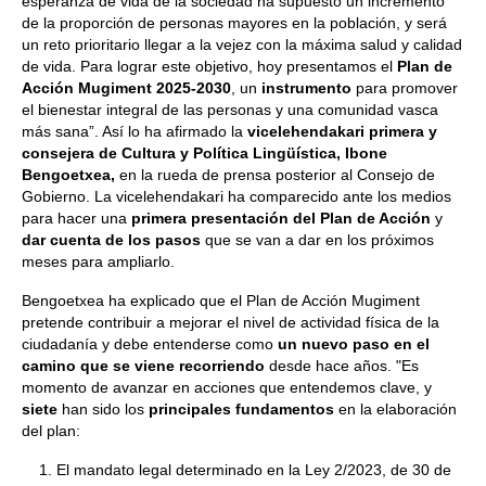
esperanza de vida de la sociedad ha supuesto un incremento
de la proporción de personas mayores en la población, y será
un reto prioritario llegar a la vejez con la máxima salud y calidad
de vida. Para lograr este objetivo, hoy presentamos el
Plan de
Acción Mugiment 2025-2030
, un
instrumento
para promover
el bienestar integral de las personas y una comunidad vasca
más sana”. Así lo ha afirmado la
vicelehendakari primera y
consejera de Cultura y Política Lingüística, Ibone
Bengoetxea,
en la rueda de prensa posterior al Consejo de
Gobierno. La vicelehendakari ha comparecido ante los medios
para hacer una
primera presentación del Plan de Acción
y
dar cuenta de los pasos
que se van a dar en los próximos
meses para ampliarlo.
Bengoetxea ha explicado que el Plan de Acción Mugiment
pretende contribuir a mejorar el nivel de actividad física de la
ciudadanía y debe entenderse como
un nuevo paso en el
camino que se viene recorriendo
desde hace años. "Es
momento de avanzar en acciones que entendemos clave, y
siete
han sido los
principales fundamentos
en la elaboración
del plan:
El mandato legal determinado en la Ley 2/2023, de 30 de