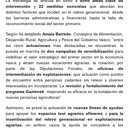
La estrategia se articula en torno a
ocho áreas clave de
intervención
y
22 medidas concretas
que abordan los
distintos factores que inciden en el relevo generacional, desde
las barreras administrativas y financieras hasta la falta de
reconocimiento social del sector primario.
Según ha detallado
Amaia Barredo
, Consejera de Alimentación,
Desarrollo Rural, Agricultura y Pesca del Gobierno Vasco, ”entre
las cinco
actuaciones
más destacadas se encuentran: la
puesta en marcha de
dos campañas de sensibilización
para
visibilizar el valor estratégico del primer sector en la economía
vasca y atraer nuevas vocaciones agrarias; la creación, por
parte de las Diputaciones Forales, de
oficinas de
intermediación de explotaciones
, que actuarán como puntos
de encuentro entre personas cedentes sin relevo y jóvenes
interesadas en incorporarse; La
revisión y fortalecimiento del
programa
Gaztenek
, mejorando su eficacia en la instalación de
nuevas personas agricultoras”.
Asimismo, se prevé la activación de
nuevas líneas de ayudas
para apoyar los
espacios test agrarios efímeros
y
para la
incentivación del relevo generacional en explotaciones
agrarias,
en ambos casos la ayuda se concederá a las