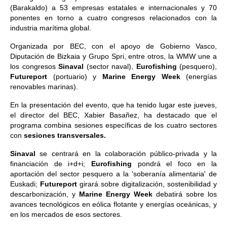
(Barakaldo) a 53 empresas estatales e internacionales y 70
ponentes en torno a cuatro congresos relacionados con la
industria marítima global.
Organizada por BEC, con el apoyo de Gobierno Vasco,
Diputación de Bizkaia y Grupo Spri, entre otros, la WMW une a
los congresos
Sinaval
(sector naval),
Eurofishing
(pesquero),
Futureport
(portuario) y
Marine Energy Week
(energías
renovables marinas).
En la presentación del evento, que ha tenido lugar este jueves,
el director del BEC, Xabier Basañez, ha destacado que el
programa combina sesiones específicas de los cuatro sectores
con
sesiones transversales.
Sinaval
se centrará en la colaboración público-privada y la
financiación de i+d+i;
Eurofishing
pondrá el foco en la
aportación del sector pesquero a la 'soberanía alimentaria' de
Euskadi;
Futureport
girará sobre digitalización, sostenibilidad y
descarbonización, y
Marine Energy Week
debatirá sobre los
avances tecnológicos en eólica flotante y energías oceánicas, y
en los mercados de esos sectores.