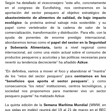
Según ha detallado el viceconsejero “este año, concretamente
en el congreso de Eurofishing, nos centraremos en la
aportación del sector pesquero al objetivo estratégico de
abastecimiento de alimentos de calidad, de bajo impacto
ecológico
-la proteína animal salvaje más sostenible- y su
papel como vertebrador de la cadena de valor de la
comercialización, transformación y distribución. Para ello, con la
ayuda de ponentes de enorme prestigio internacional,
abordaremos temas como el
papel del sector en la Seguridad
y Soberanía Alimentaria,
tanto a nivel regional como
internacional, así como una visión actual sobre el consumo de
productos pesqueros y acuícolas y las políticas necesarias para
revertir su tendencia decreciente” ha añadido
Azkue
.
“En definitiva, vamos a mover el foco y abandonar el “mantra”
de los “retos del sector pesquero” para
centrarnos en los
“beneficios que aporta el sector pesquero
”, y como
consecuencia “los retos” instituciones, centros tecnológicos, y
sociedad nos proponemos para mantener vivo un sector
pesquero pujante” ha matizado Azkue.
La quinta edición de la
Semana Marítima Mundial
(WMW, en
sus siglas en inglés) reunirá del 19 al 21 de marzo en el BEC