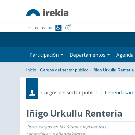
<<
es
eu
en
Participación
Departamentos
Agenda
Inicio
·
Cargos del sector público
·
Iñigo Urkullu Renteria
Cargos del sector público
Lehendakari
Iñigo Urkullu Renteria
Otros cargos en las últimas legislaturas:
Cargos
Fecha de inicio - Fecha fin
Lehendakari (Lehendakaritza)