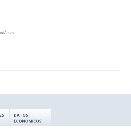
ba/Álava
ES
DATOS
ECONÓMICOS