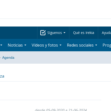
Síguenos
Qué es Irekia
Ayud
Noticias
Vídeos y fotos
Redes sociales
Pro
·
Agenda
tza
desde 05-09-2020 a 21-06-2024