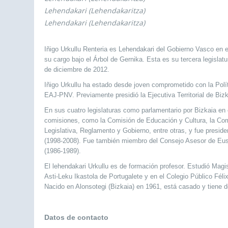
Lehendakari (Lehendakaritza)
Lehendakari (Lehendakaritza)
Iñigo Urkullu Renteria es Lehendakari del Gobierno Vasco en e
su cargo bajo el Árbol de Gernika. Esta es su tercera legisl
de diciembre de 2012.
Iñigo Urkullu ha estado desde joven comprometido con la Polí
EAJ-PNV. Previamente presidió la Ejecutiva Territorial de Bi
En sus cuatro legislaturas como parlamentario por Bizkaia en
comisiones, como la Comisión de Educación y Cultura, la Com
Legislativa, Reglamento y Gobierno, entre otras, y fue presi
(1998-2008). Fue también miembro del Consejo Asesor de Eus
(1986-1989).
El lehendakari Urkullu es de formación profesor. Estudió Magis
Asti-Leku Ikastola de Portugalete y en el Colegio Público Féli
Nacido en Alonsotegi (Bizkaia) en 1961, está casado y tiene do
Datos de contacto