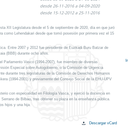
desde 26-11-2016 a 04-09-2020
desde 15-12-2012 a 25-11-2016
sta XII Legislatura desde el 5 de septiembre de 2020, día en que juró
atura como Lehendakari desde que tomó posesión por primera vez el 15
tica. Entre 2007 y 2012 fue presidente de Euzkadi Buru Batzar de
zkaia (BBB) durante ocho años.
I
 el Parlamento Vasco (1994-2007), fue miembro de diversas
isión Especial sobre Autogobierno, o la Comisión de Urgencia
E
dente durante tres legislaturas de la Comisión de Derechos Humanos
c
kera (1994-2001) y previamente del Consejo Social de la EHU-UPV
terio con especialidad en Filología Vasca, y ejerció la docencia en
x Serrano de Bilbao, tras obtener su plaza en la enseñanza pública.
s hijos y una hija.
Descargar vCard