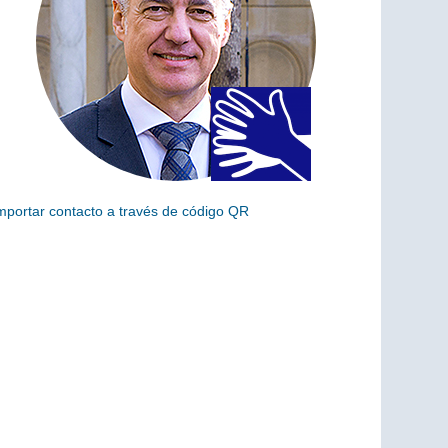
mportar contacto a través de código QR
scanea el siguiente código para añadir este cargo a tus
ontactos (vCard)