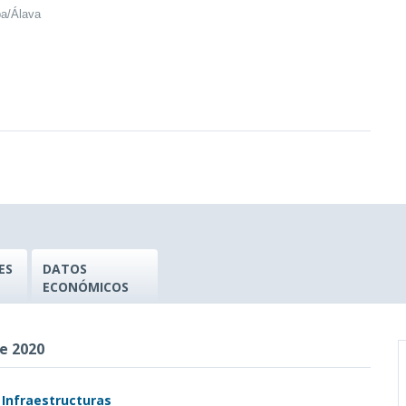
ba/Álava
ES
DATOS
ECONÓMICOS
e 2020
 Infraestructuras