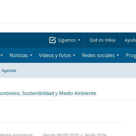
Síguenos
Qué es Irekia
Ayud
Noticias
Vídeos y fotos
Redes sociales
Pro
·
Agenda
conómico, Sostenibilidad y Medio Ambiente
 Medio Ambiente
desde 08-09-2020 a 24-06-2024