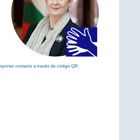
mportar contacto a través de código QR
scanea el siguiente código para añadir este cargo a tus
ontactos (vCard)