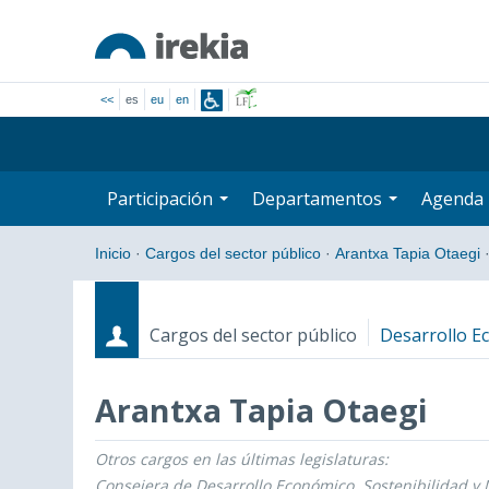
<<
es
eu
en
Participación
Departamentos
Agenda
Inicio
·
Cargos del sector público
·
Arantxa Tapia Otaegi
Cargos del sector público
Desarrollo E
Arantxa Tapia Otaegi
Otros cargos en las últimas legislaturas:
Cargos
Fecha de inicio - Fecha fin
Consejera de Desarrollo Económico, Sostenibilidad y