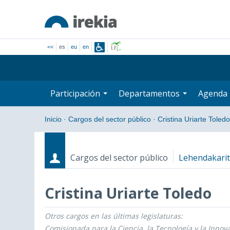
<<
es
eu
en
Participación
Departamentos
Agenda
Inicio
·
Cargos del sector público
·
Cristina Uriarte Toledo
Cargos del sector público
Lehendakari
Cristina Uriarte Toledo
Otros cargos en las últimas legislaturas:
Cargos
Fecha de inicio - Fecha fin
Comisionada para la Ciencia, la Tecnología y la Innov