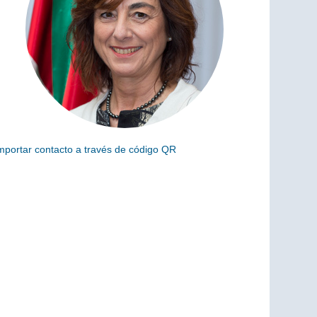
mportar contacto a través de código QR
scanea el siguiente código para añadir este cargo a tus
ontactos (vCard)