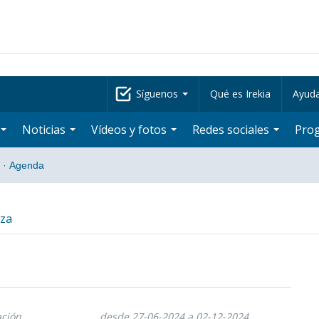
Síguenos
Qué es Irekia
Ayud
Noticias
Vídeos y fotos
Redes sociales
Pro
·
Agenda
tza
ación
desde 27-06-2024 a 02-12-2024