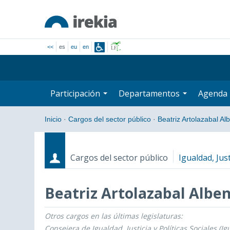
<<
es
eu
en
Participación
Departamentos
Agenda
Inicio
·
Cargos del sector público
·
Beatriz Artolazabal Al
Cargos del sector público
Igualdad, Just
Beatriz Artolazabal Alben
Otros cargos en las últimas legislaturas:
Cargos
Fecha de inicio - Fecha fin
Consejera de Igualdad, Justicia y Políticas Sociales (Ig