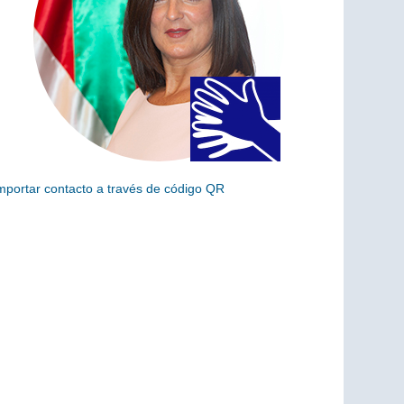
mportar contacto a través de código QR
scanea el siguiente código para añadir este cargo a tus
ontactos (vCard)