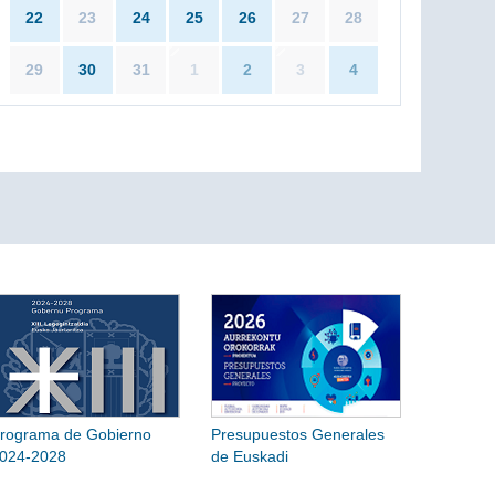
22
23
24
25
26
27
28
29
30
31
1
2
3
4
rograma de Gobierno
Presupuestos Generales
024-2028
de Euskadi