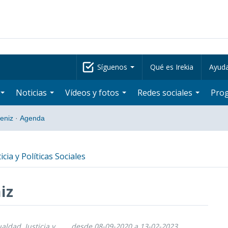
Síguenos
Qué es Irekia
Ayud
Noticias
Vídeos y fotos
Redes sociales
Pro
beniz
·
Agenda
icia y Políticas Sociales
iz
ualdad, Justicia y
desde 08-09-2020 a 13-02-2023