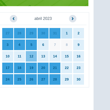
abril 2023
27
28
29
30
31
1
2
3
4
5
6
7
8
9
10
11
12
13
14
15
16
17
18
19
20
21
22
23
24
25
26
27
28
29
30