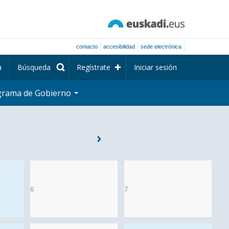
contacto
accesibilidad
sede electrónica
a
Búsqueda
Regístrate
Iniciar sesión
grama de Gobierno
6
7