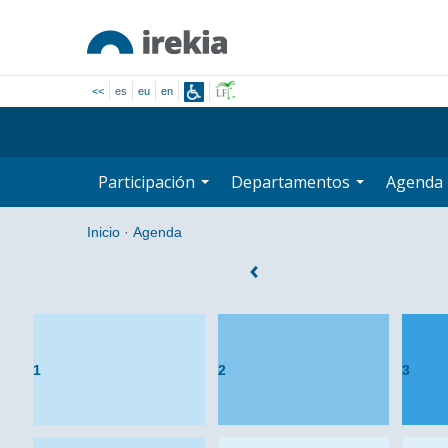
<<
es
eu
en
Participación
Departamentos
Agenda
Inicio
·
Agenda
1
2
3