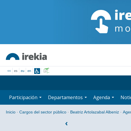
<<
es
eu
en
Participación
Departamentos
Agenda
Noti
Inicio
·
Cargos del sector público
·
Beatriz Artolazabal Albeniz
·
Age