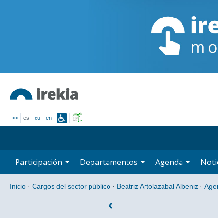
<<
es
eu
en
Participación
Departamentos
Agenda
Noti
Inicio
·
Cargos del sector público
·
Beatriz Artolazabal Albeniz
·
Age