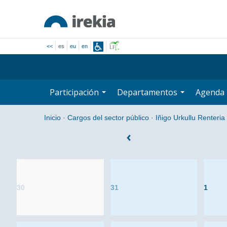
<<
es
eu
en
Participación
Departamentos
Agenda
Inicio
·
Cargos del sector público
·
Iñigo Urkullu Renteria
30
31
1