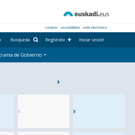
contacto
accesibilidad
sede electrónica
a
Búsqueda
Regístrate
Iniciar sesión
grama de Gobierno
4
5