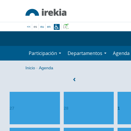
<<
es
eu
en
Participación
Departamentos
Agenda
Inicio
·
Agenda
27
28
1