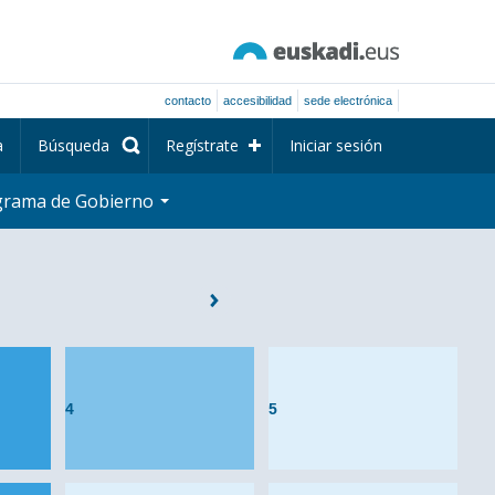
contacto
accesibilidad
sede electrónica
a
Búsqueda
Regístrate
Iniciar sesión
grama de Gobierno
4
5