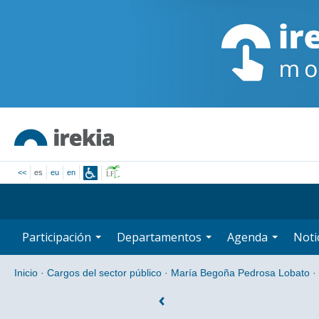
<<
es
eu
en
Participación
Departamentos
Agenda
Noti
Inicio
·
Cargos del sector público
·
María Begoña Pedrosa Lobato
·