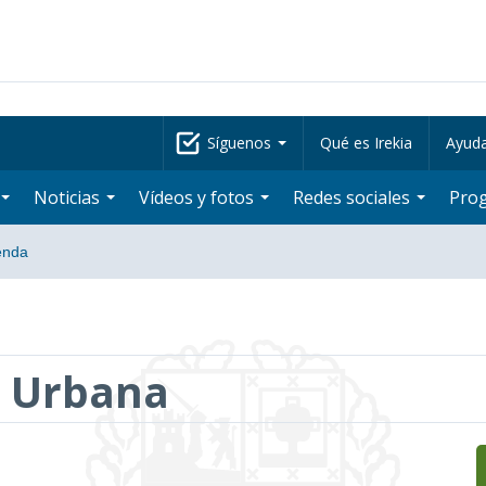
Síguenos
Qué es Irekia
Ayud
Noticias
Vídeos y fotos
Redes sociales
Pro
enda
a Urbana