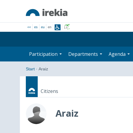
<<
es
eu
en
Participation
Departments
Agenda
Start
·
Araiz
Citizens
Araiz