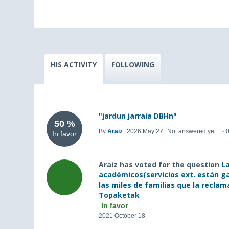
HIS ACTIVITY
FOLLOWING
"jardun jarraia DBHn"
50 %
By
Araiz
.
2026 May 27.
Not answered yet
.
0
In favor
Araiz has voted for the question
L
académicos(servicios ext. están g
las miles de familias que la reclam
Topaketak
In favor
2021 October 18