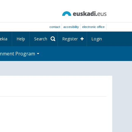
contact
accesibility
electronic office
ekia
Help
Search
Register
Login
rnment Program