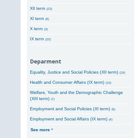
XII term
(23)
XI term
(8)
X term
(3)
IX term
(20)
Deparment
Equality, Justice and Social Policies (XII term)
(19)
Health and Consumer Affairs (IX term)
(10)
Welfare, Youth and the Demographic Challenge
(XIII term)
(7)
Employment and Social Policies (XI term)
(6)
Employment and Social Affairs (IX term)
(4)
See more