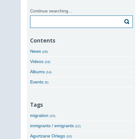
Continue searching...
Search
Contents
News
(29)
Videos
(16)
Albums
(14)
Events
(5)
Tags
migration
(15)
inmigrants / emigrants
(12)
Agurtzane Ortego
(10)