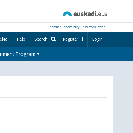
contact
accesibility
electronic office
ekia
Help
Search
Register
Login
rnment Program