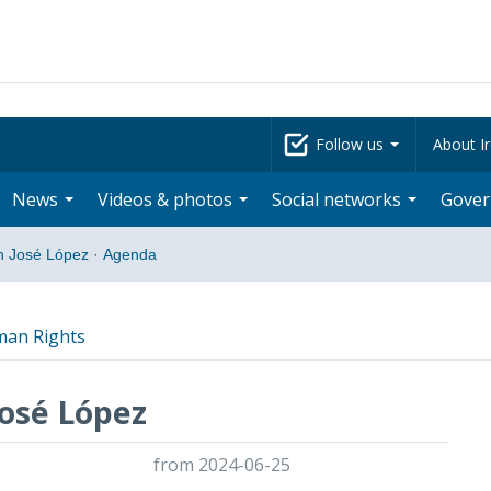
Follow us
About Ir
News
Videos & photos
Social networks
Gove
n José López
·
Agenda
man Rights
osé López
from 2024-06-25