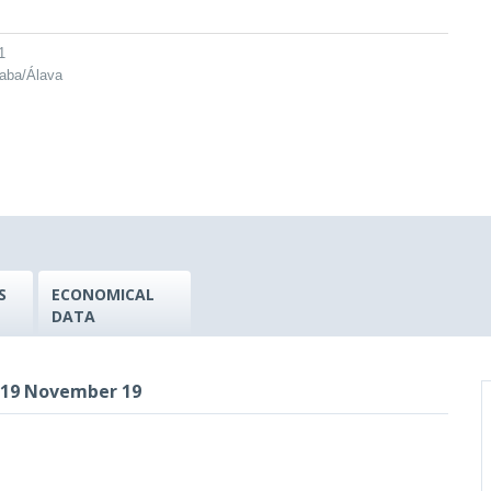
1
raba/Álava
S
ECONOMICAL
DATA
2019 November 19