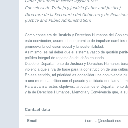
Other positions in recent legislatures:
Consejera de Trabajo y Justicia (Labor and Justice)
Directora de la Secretaría del Gobierno y de Relacion
(Justice and Public Administration)
Como consejera de Justicia y Derechos Humanos del Gobierno 
esta convicción, asumo el compromiso de impulsar cambios est
promueva la cohesión social y la sostenibilidad.
Asimismo, es mi deber que el sistema vasco de gestión penite
política integral de reparación del daño causado.
Desde el Departamento de Justicia y Derechos Humanos busc
violencia que sirva de base para la construcción de una cultu
En ese sentido, mi prioridad es consolidar una convivencia p
a una memoria crítica con el pasado y solidaria con las víctim
Para alcanzar estos objetivos, articulamos el Departamento d
y la de Derechos Humanos, Memoria y Convivencia que, a su v
Contact data
Email
i-urrutia@euskadi.eus