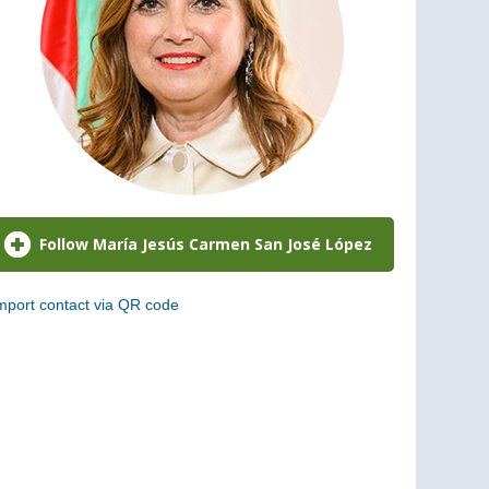
mport contact via QR code
can the following code to add this charge to your
ontacts (vCard)