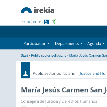
<<
es
eu
en
Participation
Departments
Agenda
Start
·
Public sector politicians
·
María Jesús Carmen Sa
Public sector politicians
Justice and Hu
María Jesús Carmen San J
Roles
Start date - End date
Consejera de Justicia y Derechos Humanos