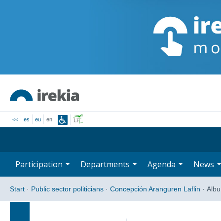
<<
es
eu
en
Participation
Departments
Agenda
News
Start
·
Public sector politicians
·
Concepción Aranguren Laflin
·
Alb