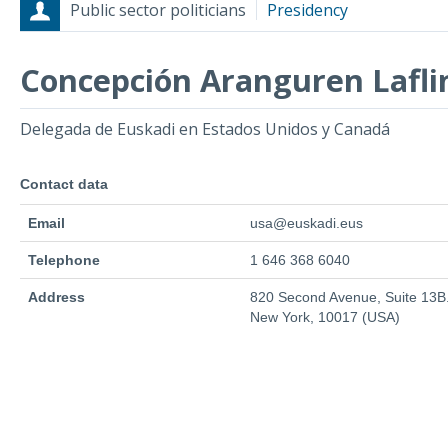
Public sector politicians
Presidency
Concepción Aranguren Lafli
Roles
Start date - End date
Delegada de Euskadi en Estados Unidos y Canadá
Contact data
Email
usa@euskadi.eus
Telephone
1 646 368 6040
Address
820 Second Avenue, Suite 13B
New York, 10017 (USA)