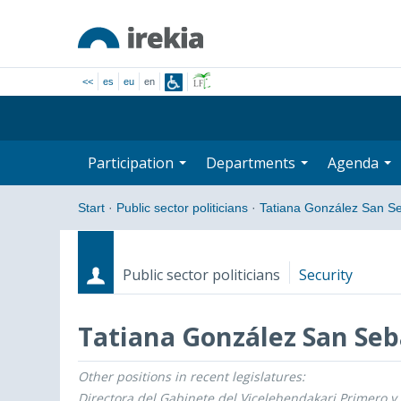
<<
es
eu
en
Participation
Departments
Agenda
Start
·
Public sector politicians
·
Tatiana González San Se
Public sector politicians
Security
Tatiana González San Seb
Other positions in recent legislatures:
Roles
Start date - End date
Directora del Gabinete del Vicelehendakari Primero y