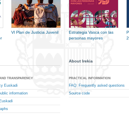
VI Plan de Justicia Juvenil
Estrategia Vasca con las
P
r
personas mayores
2
About Irekia
 AND TRANSPARENCY
PRACTICAL INFORMATION
cy Euskadi
FAQ: Frequently asked questions
ublic information
Source code
Euskadi
raphs