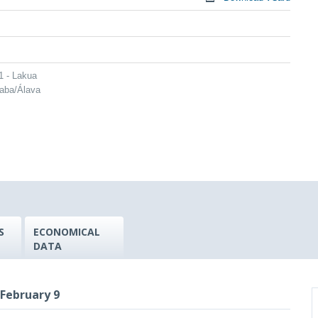
1 - Lakua
raba/Álava
S
ECONOMICAL
DATA
 February 9