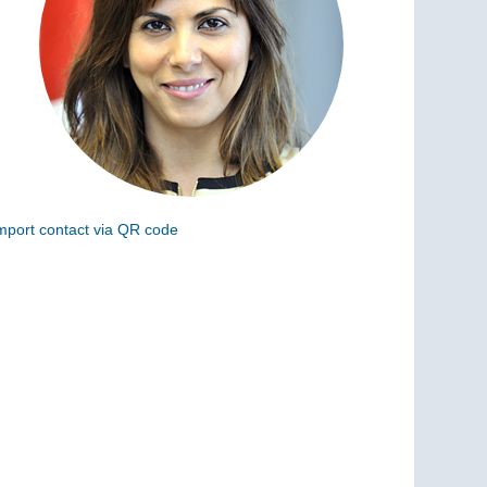
mport contact via QR code
can the following code to add this charge to your
ontacts (vCard)