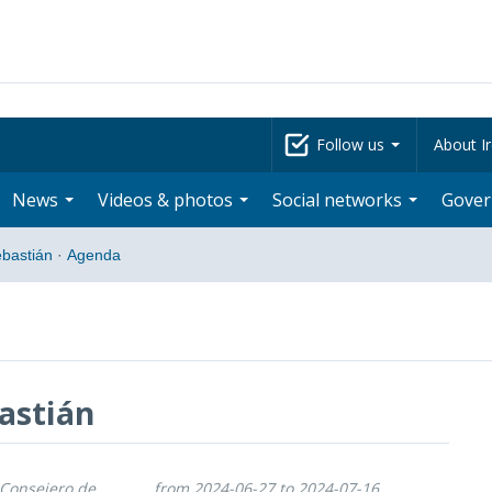
Follow us
About Ir
News
Videos & photos
Social networks
Gove
bastián
·
Agenda
astián
 Consejero de
from 2024-06-27 to 2024-07-16