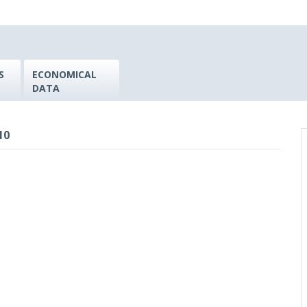
S
ECONOMICAL
DATA
10