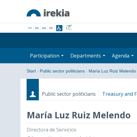
<<
es
eu
en
Participation
Departments
Agenda
Start
·
Public sector politicians
·
María Luz Ruiz Melendo
Public sector politicians
Treasury and F
María Luz Ruiz Melendo
Roles
Start date - End date
Directora de Servicios