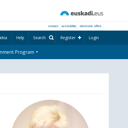
contact
accesibility
electronic office
ekia
Help
Search
Register
Login
rnment Program