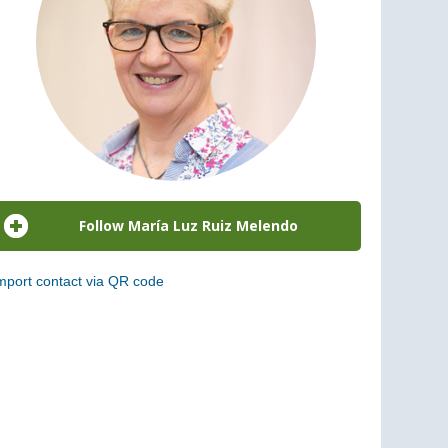
mport contact via QR code
can the following code to add this charge to your
ontacts (vCard)