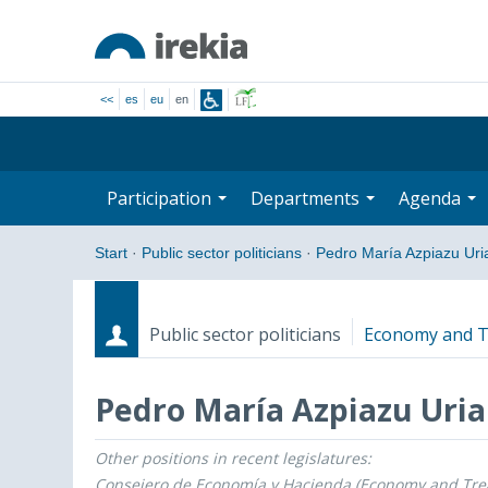
<<
es
eu
en
Participation
Departments
Agenda
Start
·
Public sector politicians
·
Pedro María Azpiazu Uri
Public sector politicians
Economy and T
Pedro María Azpiazu Uria
Other positions in recent legislatures:
Roles
Start date - End date
Consejero de Economía y Hacienda (Economy and Tre