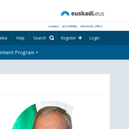
contact
accesibility
electronic office
ekia
Help
Search
Register
Login
rnment Program