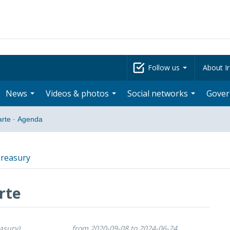
Follow us
About Ir
News
Videos & photos
Social networks
Gove
arte
·
Agenda
reasury
rte
asury)
from 2020-09-08 to 2024-06-24