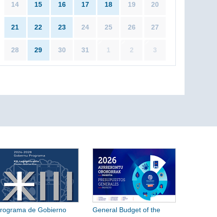
14
15
16
17
18
19
20
21
22
23
24
25
26
27
28
29
30
31
1
2
3
rograma de Gobierno
General Budget of the