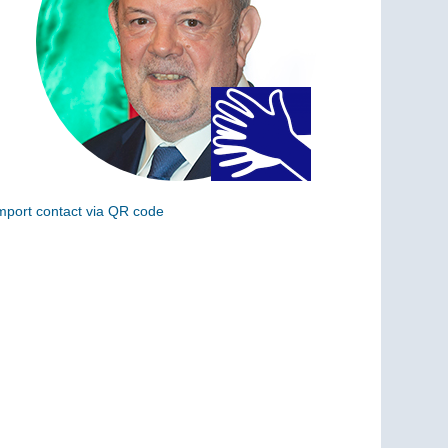
mport contact via QR code
can the following code to add this charge to your
ontacts (vCard)