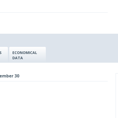
S
ECONOMICAL
DATA
cember 30