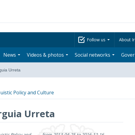
Follow us
About Ir
News
Videos & photos
Social networks
Gove
uia Urreta
uistic Policy and Culture
guia Urreta
istic Policy and
from 2013-04-25 to 2016-12-16