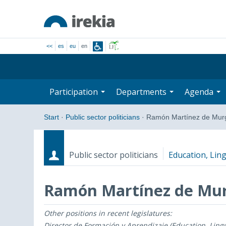
<<
es
eu
en
Participation
Departments
Agenda
Start
·
Public sector politicians
·
Ramón Martínez de Murg
Public sector politicians
Education, Ling
Ramón Martínez de Mur
Other positions in recent legislatures:
Roles
Start date - End date
Director de Formación y Aprendizaje (Education, Lingu