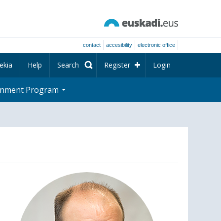
contact
accesibility
electronic office
ekia
Help
Search
Register
Login
rnment Program