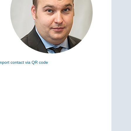
mport contact via QR code
can the following code to add this charge to your
ontacts (vCard)