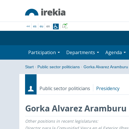
<<
es
eu
en
Participation
Departments
Agenda
Start
·
Public sector politicians
·
Gorka Alvarez Aramburu
Public sector politicians
Presidency
Gorka Alvarez Aramburu
Other positions in recent legislatures:
Roles
Start date - End date
Director para la Comunidad Vasca en el Exterior (Pres