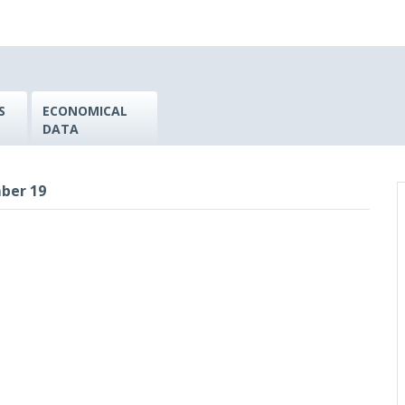
S
ECONOMICAL
DATA
ber 19