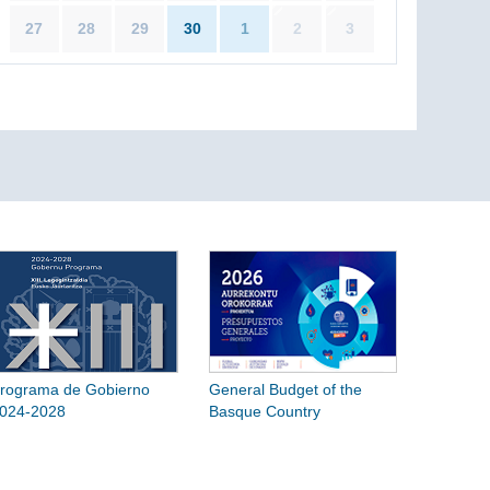
27
28
29
30
1
2
3
rograma de Gobierno
General Budget of the
024-2028
Basque Country