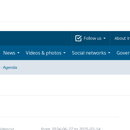
Follow us
About Ir
News
Videos & photos
Social networks
Gove
·
Agenda
idency)
from 2024-06-27 to 2025-02-14