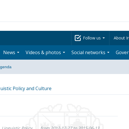
Follow us
About Ir
News
Videos & photos
Social networks
Gove
genda
uistic Policy and Culture
 Linguistic Policy
from 2012-12-27 to 2015-06-13