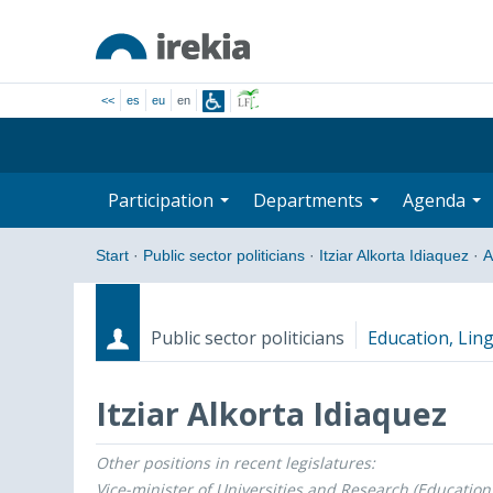
<<
es
eu
en
Participation
Departments
Agenda
Start
·
Public sector politicians
·
Itziar Alkorta Idiaquez
·
A
Public sector politicians
Education, Ling
Itziar Alkorta Idiaquez
Other positions in recent legislatures:
Roles
Start date - End date
Vice-minister of Universities and Research (Education,