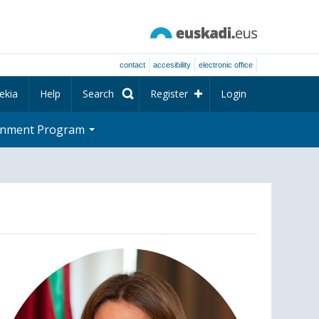
contact
accesibility
electronic office
ekia
Help
Search
Register
Login
rnment Program