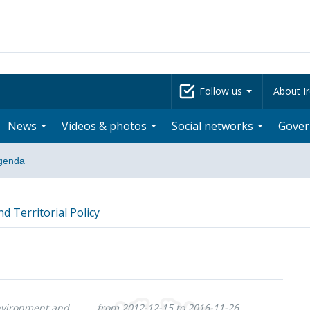
Follow us
About Ir
News
Videos & photos
Social networks
Gove
genda
 Territorial Policy
Environment and
from 2012-12-15 to 2016-11-26