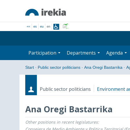
<<
es
eu
en
Participation
Departments
Agenda
Start
·
Public sector politicians
·
Ana Oregi Bastarrika
·
A
Public sector politicians
Environment and
Ana Oregi Bastarrika
Other positions in recent legislatures:
Roles
Start date - End date
Consejera de Medio Ambiente y Politica Territorial (