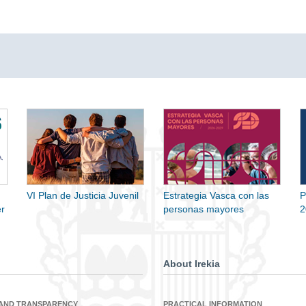
VI Plan de Justicia Juvenil
Estrategia Vasca con las
P
r
personas mayores
2
About Irekia
 AND TRANSPARENCY
PRACTICAL INFORMATION