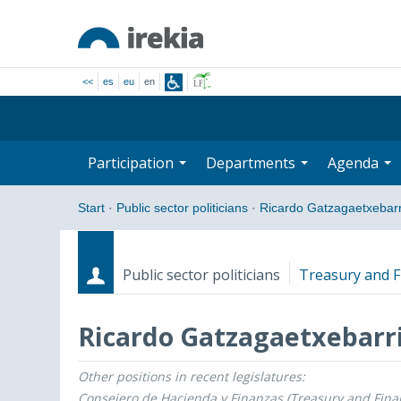
<<
es
eu
en
Participation
Departments
Agenda
Start
·
Public sector politicians
·
Ricardo Gatzagaetxebarr
Public sector politicians
Treasury and F
Ricardo Gatzagaetxebarr
Other positions in recent legislatures:
Roles
Start date - End date
Consejero de Hacienda y Finanzas (Treasury and Fina