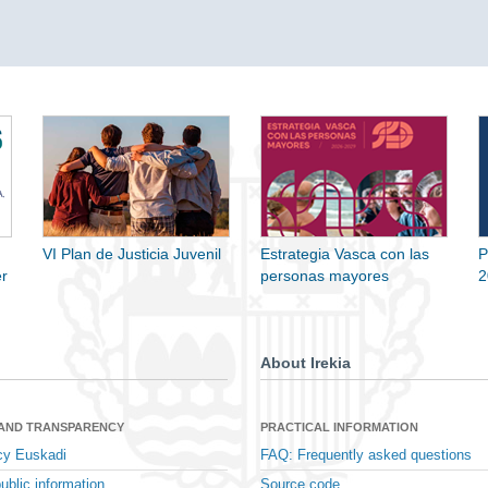
VI Plan de Justicia Juvenil
Estrategia Vasca con las
P
r
personas mayores
2
About Irekia
 AND TRANSPARENCY
PRACTICAL INFORMATION
cy Euskadi
FAQ: Frequently asked questions
ublic information
Source code