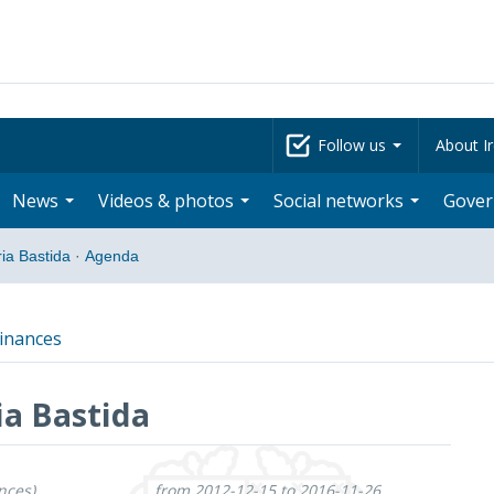
Follow us
About Ir
News
Videos & photos
Social networks
Gove
ia Bastida
·
Agenda
inances
ia Bastida
nces)
from 2012-12-15 to 2016-11-26