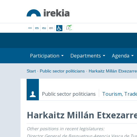
<<
es
eu
en
Participation
Departments
Agenda
Start
·
Public sector politicians
·
Harkaitz Millán Etxezarre
Public sector politicians
Tourism, Trad
Harkaitz Millán Etxezarr
Other positions in recent legislatures:
Roles
Start date - End date
Director General de Basquetour-Agencia Vasca de Tu