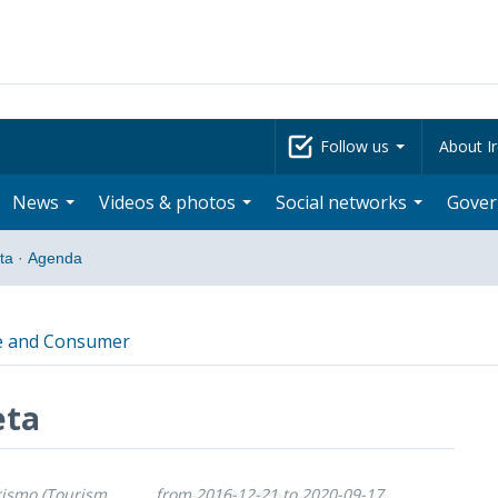
Follow us
About Ir
News
Videos & photos
Social networks
Gove
ta
·
Agenda
e and Consumer
eta
rismo (Tourism,
from 2016-12-21 to 2020-09-17