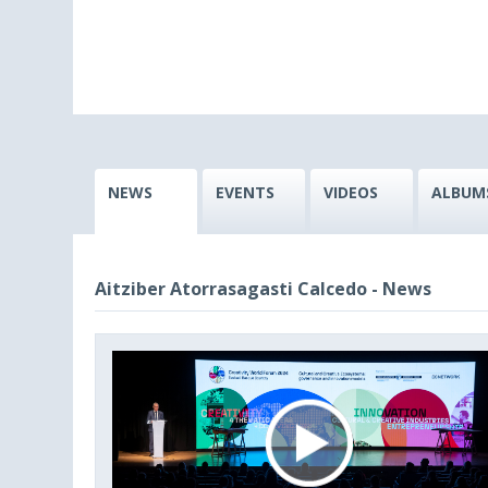
NEWS
EVENTS
VIDEOS
ALBUM
Aitziber Atorrasagasti Calcedo - News
This
is
a
modal
window.