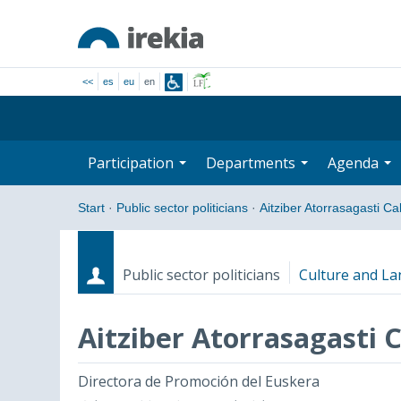
<<
es
eu
en
Participation
Departments
Agenda
Start
·
Public sector politicians
·
Aitziber Atorrasagasti C
Public sector politicians
Culture and La
Aitziber Atorrasagasti 
Roles
Start date - End date
Directora de Promoción del Euskera