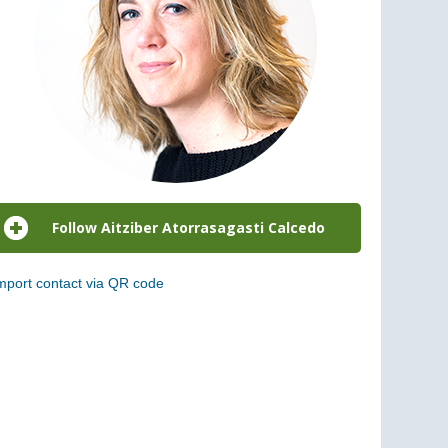
mport contact via QR code
can the following code to add this charge to your
ontacts (vCard)