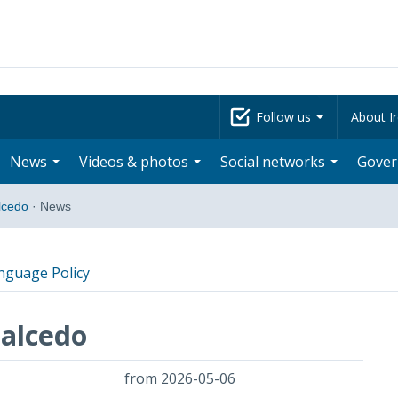
Follow us
About Ir
News
Videos & photos
Social networks
Gove
alcedo
·
News
nguage Policy
Calcedo
from 2026-05-06