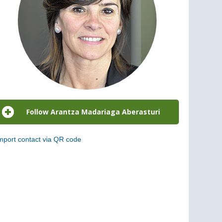
mport contact via QR code
can the following code to add this charge to your
ontacts (vCard)