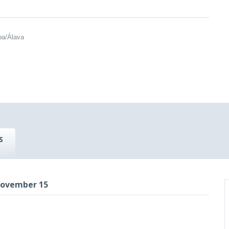
ba/Álava
S
November 15