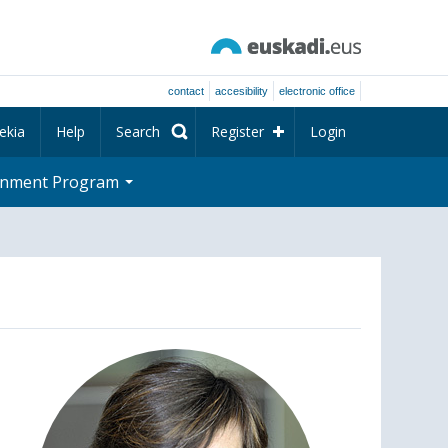
contact
accesibility
electronic office
ekia
Help
Search
Register
Login
rnment Program