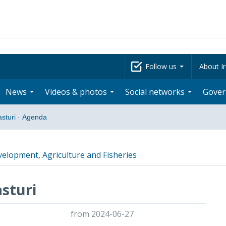
Follow us
About Ir
News
Videos & photos
Social networks
Gove
sturi
·
Agenda
velopment, Agriculture and Fisheries
sturi
from 2024-06-27