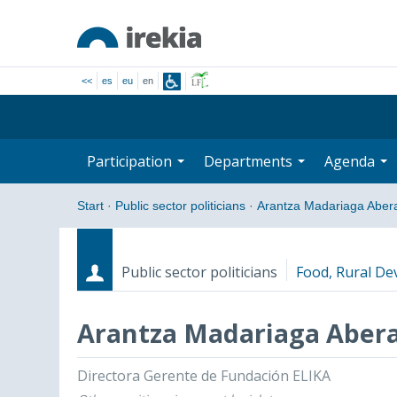
<<
es
eu
en
Participation
Departments
Agenda
Start
·
Public sector politicians
·
Arantza Madariaga Abera
Public sector politicians
Food, Rural De
Arantza Madariaga Abera
Roles
Start date - End date
Directora Gerente de Fundación ELIKA