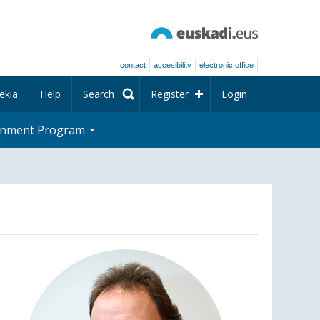
contact
accesibility
electronic office
ekia
Help
Search
Register
Login
rnment Program