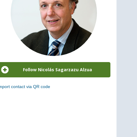
mport contact via QR code
can the following code to add this charge to your
ontacts (vCard)