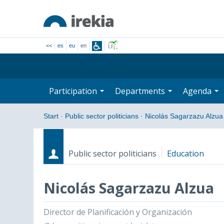
<<
es
eu
en
Participation
Departments
Agenda
Start
·
Public sector politicians
·
Nicolás Sagarzazu Alzua
Public sector politicians
Education
Nicolás Sagarzazu Alzua
Roles
Start date - End date
Director de Planificación y Organización