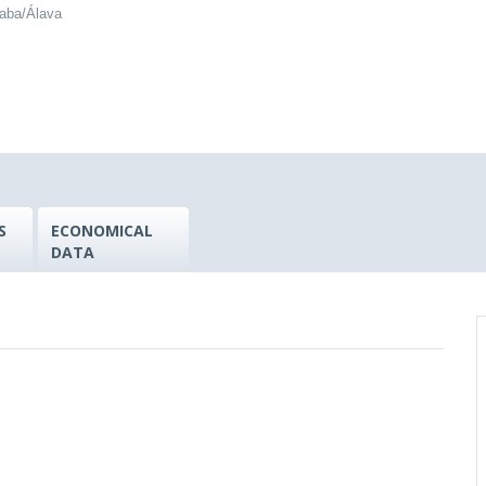
raba/Álava
S
ECONOMICAL
DATA