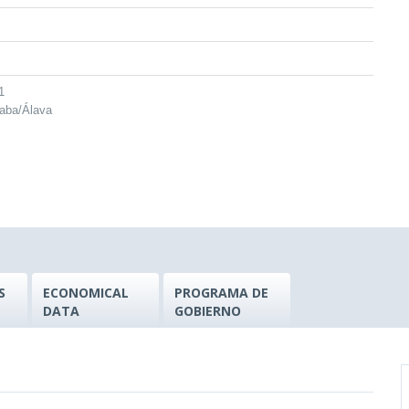
1
raba/Álava
S
ECONOMICAL
PROGRAMA DE
DATA
GOBIERNO