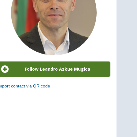
mport contact via QR code
can the following code to add this charge to your
ontacts (vCard)