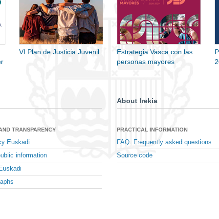
VI Plan de Justicia Juvenil
Estrategia Vasca con las
P
r
personas mayores
2
About Irekia
 AND TRANSPARENCY
PRACTICAL INFORMATION
cy Euskadi
FAQ: Frequently asked questions
ublic information
Source code
Euskadi
raphs