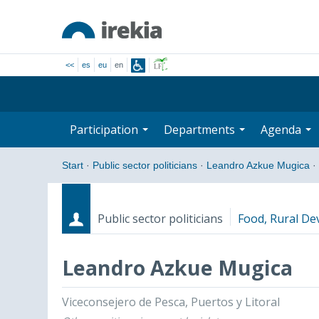
<<
es
eu
en
Participation
Departments
Agenda
Start
·
Public sector politicians
·
Leandro Azkue Mugica
·
Public sector politicians
Food, Rural De
Leandro Azkue Mugica
Roles
Start date - End date
Viceconsejero de Pesca, Puertos y Litoral