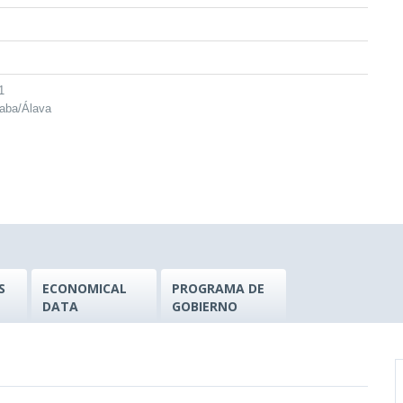
1
raba/Álava
S
ECONOMICAL
PROGRAMA DE
DATA
GOBIERNO