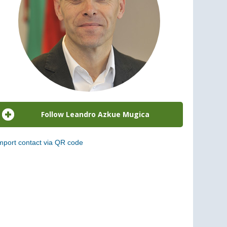
mport contact via QR code
can the following code to add this charge to your
ontacts (vCard)