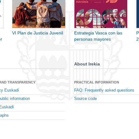
VI Plan de Justicia Juvenil
Estrategia Vasca con las
P
r
personas mayores
2
About Irekia
 AND TRANSPARENCY
PRACTICAL INFORMATION
cy Euskadi
FAQ: Frequently asked questions
ublic information
Source code
Euskadi
raphs