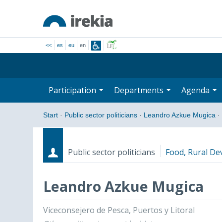
<<
es
eu
en
Participation
Departments
Agenda
Start
·
Public sector politicians
·
Leandro Azkue Mugica
·
Public sector politicians
Food, Rural De
Leandro Azkue Mugica
Roles
Start date - End date
Viceconsejero de Pesca, Puertos y Litoral