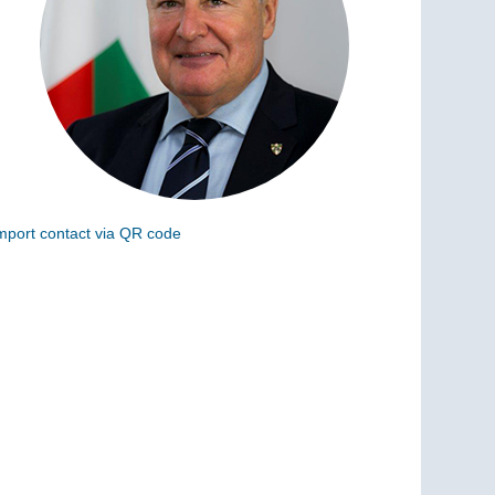
mport contact via QR code
can the following code to add this charge to your
ontacts (vCard)