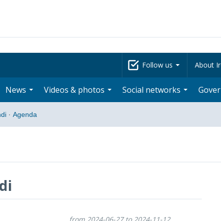
Follow us
About Ir
News
Videos & photos
Social networks
Gove
di
·
Agenda
di
from 2024-06-27 to 2024-11-12