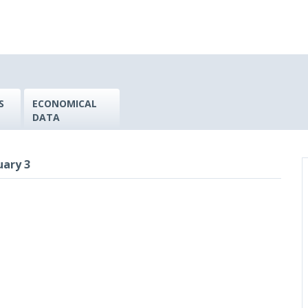
S
ECONOMICAL
DATA
uary 3