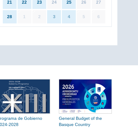
21
22
23
24
25
26
27
28
1
2
3
4
5
6
rograma de Gobierno
General Budget of the
024-2028
Basque Country