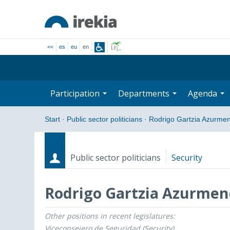
<<
es
eu
en
Participation
Departments
Agenda
Start
·
Public sector politicians
·
Rodrigo Gartzia Azurmen
Public sector politicians
Security
Rodrigo Gartzia Azurmen
Other positions in recent legislatures:
Roles
Start date - End date
Viceconsejero de Seguridad (Security)