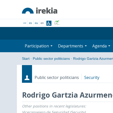
<<
es
eu
en
Participation
Departments
Agenda
Start
·
Public sector politicians
·
Rodrigo Gartzia Azurmen
Public sector politicians
Security
Rodrigo Gartzia Azurmen
Other positions in recent legislatures:
Roles
Start date - End date
Viceconsejero de Seguridad (Security)