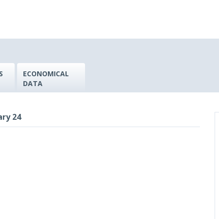
S
ECONOMICAL
DATA
ary 24