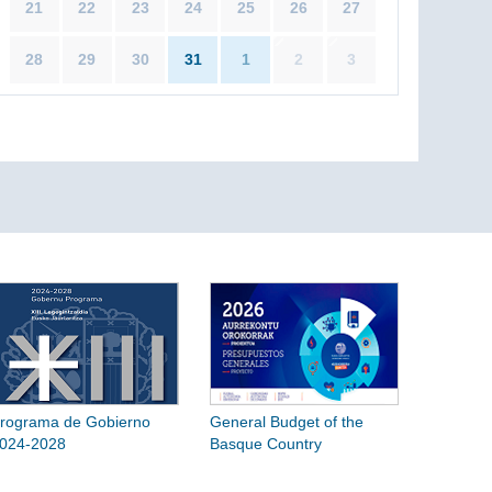
21
22
23
24
25
26
27
28
29
30
31
1
2
3
rograma de Gobierno
General Budget of the
024-2028
Basque Country