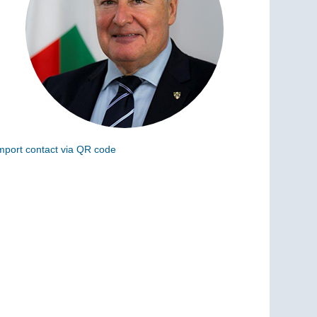
mport contact via QR code
can the following code to add this charge to your
ontacts (vCard)