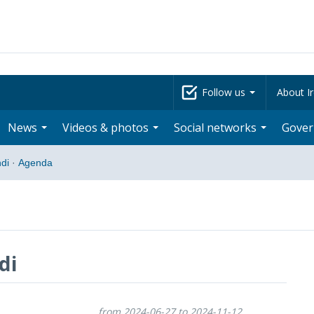
Follow us
About Ir
News
Videos & photos
Social networks
Gove
di
·
Agenda
di
from 2024-06-27 to 2024-11-12